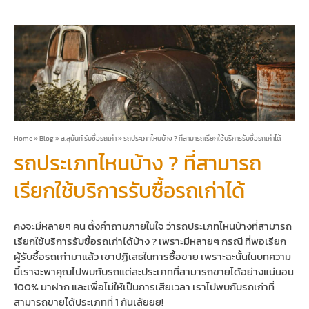
Home
»
Blog
»
ส.สุนันท์ รับซื้อรถเก่า
»
รถประเภทไหนบ้าง ? ที่สามารถเรียกใช้บริการรับซื้อรถเก่าได้
รถประเภทไหนบ้าง ? ที่สามารถ
เรียกใช้บริการรับซื้อรถเก่าได้
คงจะมีหลายๆ คน ตั้งคำถามภายในใจ ว่ารถประเภทไหนบ้างที่สามารถ
เรียกใช้บริการรับซื้อรถเก่าได้บ้าง ? เพราะมีหลายๆ กรณี ที่พอเรียก
ผู้รับซื้อรถเก่ามาแล้ว เขาปฏิเสธในการซื้อขาย เพราะฉะนั้นในบทความ
นี้เราจะพาคุณไปพบกับรถแต่ละประเภทที่สามารถขายได้อย่างแน่นอน
100% มาฝาก และเพื่อไม่ให้เป็นการเสียเวลา เราไปพบกับรถเก่าที่
สามารถขายได้ประเภทที่ 1 กันเล้ยยย!