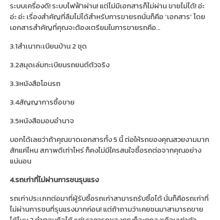
ระบบเครื่องดี! ระบบไฟฟ้าผ่าน! แต่ไม่มีเอกสารก็ไม่ผ่าน ขายไม่ได้! อ่ะ
อ่ะ อ่ะ เรื่องสำคัญที่ลืมไม่ได้สำหรับการขายรถนั่นก็คือ ‘เอกสาร’ โดย
เอกสารสำคัญที่คุณจะต้องเตรียมในการขายรถคือ…
3.1สำเนาทะเบียนบ้าน 2 ชุด
3.2สมุดเล่มทะเบียนรถยนต์ตัวจริง
3.3หนังสือโอนรถ
3.4สัญญาการซื้อขาย
3.5หนังสือมอบอำนาจ
บอกได้เลยว่าถ้าคุณขาดเอกสารทั้ง 5 นี้ ต่อให้รถของคุณสวยงามมาก
สักแค่ไหน สภาพดีเท่าไหร่ ก็คงไม่มีใครสนใจซื้อรถต่อจากคุณอย่าง
แน่นอน
4.
รถเก่าที่ไม่ผ่านการชนรุนแรง
รถเก่าประเภทต่อมาที่ผู้รับซื้อรถเก่าสามารถรับซื้อได้ นั่นก็คือรถเก่าที่
ไม่ผ่านการชนที่รุนแรงมากก่อน! แต่ถ้าถามว่าเคยชนมาสามารถขาย
ได้ไหม ? คำตอบคือได้ แต่! ราคารถของคุณก็จะถูกลงเกือบเท่าตัว