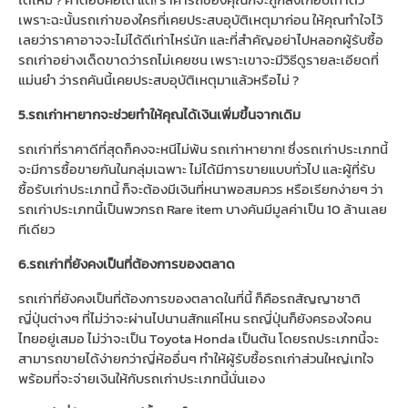
เพราะฉะนั้นรถเก่าของใครที่เคยประสบอุบัติเหตุมาก่อน ให้คุณทำใจไว้
เลยว่าราคาอาจจะไม่ได้ดีเท่าไหร่นัก และที่สำคัญอย่าไปหลอกผู้รับซื้อ
รถเก่าอย่างเด็ดขาดว่ารถไม่เคยชน เพราะเขาจะมีวิธีดูรายละเอียดที่
แม่นยำ ว่ารถคันนี้เคยประสบอุบัติเหตุมาแล้วหรือไม่ ?
5.
รถเก่าหายาก
จะช่วยทำให้คุณได้เงินเพิ่มขึ้นจากเดิม
รถเก่าที่ราคาดีที่สุดก็คงจะหนีไม่พ้น รถเก่าหายาก! ซึ่งรถเก่าประเภทนี้
จะมีการซื้อขายกันในกลุ่มเฉพาะ ไม่ได้มีการขายแบบทั่วไป และผู้ที่รับ
ซื้อรับเก่าประเภทนี้ ก็จะต้องมีเงินที่หนาพอสมควร หรือเรียกง่ายๆ ว่า
รถเก่าประเภทนี้เป็นพวกรถ Rare item บางคันมีมูลค่าเป็น 10 ล้านเลย
ทีเดียว
6.
รถเก่าที่ยังคงเป็นที่ต้องการของตลาด
รถเก่าที่ยังคงเป็นที่ต้องการของตลาดในที่นี้ ก็คือรถสัญญาชาติ
ญี่ปุ่นต่างๆ ที่ไม่ว่าจะผ่านไปนานสักแค่ไหน รถญี่ปุ่นก็ยังครองใจคน
ไทยอยู่เสมอ ไม่ว่าจะเป็น Toyota Honda เป็นต้น โดยรถประเภทนี้จะ
สามารถขายได้ง่ายกว่าญี่ห้ออื่นๆ ทำให้ผู้รับซื้อรถเก่าส่วนใหญ่เทใจ
พร้อมที่จะจ่ายเงินให้กับรถเก่าประเภทนี้นั่นเอง